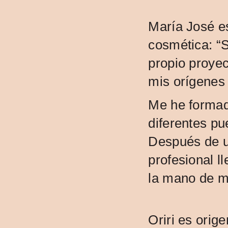
María José e
cosmética: “
propio proyec
mis orígenes 
Me he formad
diferentes pu
Después de un
profesional l
la mano de m
Oriri es orig