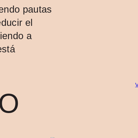
iendo pautas
ducir el
ciendo a
está
V
O