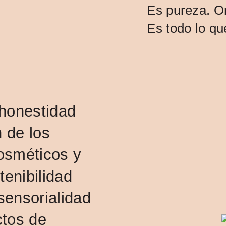
Es pureza. Or
Es todo lo q
 honestidad
n de los
cosméticos y
enibilidad
 sensorialidad
ctos de