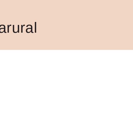
arural
LEGAL
LES
Aviso Legal
Política De Privacidad
Política De Privacidad
En Redes Sociales
Términos Y