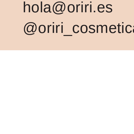
hola@oriri.es
@oriri_cosmetic
ACERCA
REDES
SOCIA
ienda
osotras
Instagram
log
Pinterest
utina Oriri
riripedia