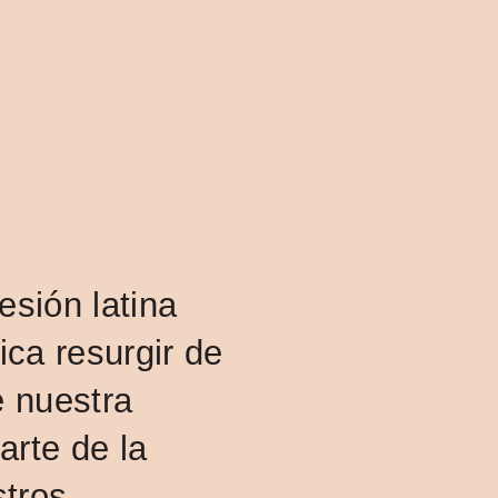
INICIO
esión latina
fica resurgir de
e nuestra
arte de la
stros