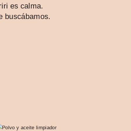
iri es calma.
ue buscábamos.