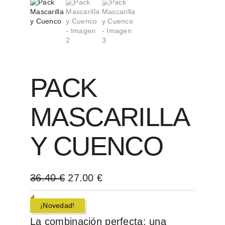
PACK
MASCARILLA
Y CUENCO
E
E
36.40
€
27.00
€
l
l
p
p
¡Novedad!
r
r
La combinación perfecta: una