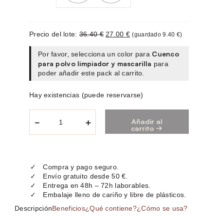
3
0
6
0
.
Precio del lote:
36.40
€
27.00
€
(guardado
9.40
€
)
4
€
Cuenco
Por favor, selecciona un color para
0
.
para polvo limpiador y mascarilla
para
poder añadir este pack al carrito.
€
Hay existencias (puede reservarse)
.
P
－
＋
Añadir al
a
carrito
c
k
M
a
s
Compra y pago seguro.
c
Envío gratuito desde 50 €.
a
r
Entrega en 48h – 72h laborables.
i
Embalaje lleno de cariño y libre de plásticos.
l
l
Descripción
Beneficios
¿Qué contiene?
¿Cómo se usa?
a