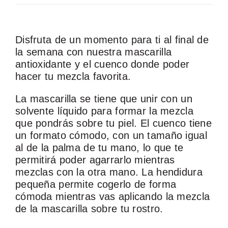
y
C
u
e
Disfruta de un momento para ti al final de
n
c
la semana con nuestra mascarilla
o
antioxidante y el cuenco donde poder
c
a
hacer tu mezcla favorita.
n
t
i
La mascarilla se tiene que unir con un
d
solvente líquido para formar la mezcla
a
d
que pondrás sobre tu piel. El cuenco tiene
un formato cómodo, con un tamaño igual
al de la palma de tu mano, lo que te
permitirá poder agarrarlo mientras
mezclas con la otra mano. La hendidura
pequeña permite cogerlo de forma
cómoda mientras vas aplicando la mezcla
de la mascarilla sobre tu rostro.