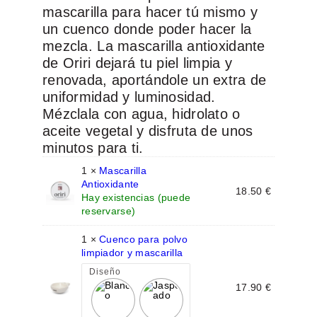
mascarilla para hacer tú mismo y
e
e
un cuenco donde poder hacer la
c
c
mezcla. La mascarilla antioxidante
i
i
de Oriri dejará tu piel limpia y
o
o
renovada, aportándole un extra de
o
a
uniformidad y luminosidad.
r
c
Mézclala con agua, hidrolato o
aceite vegetal y disfruta de unos
i
t
minutos para ti.
g
u
i
a
1 ×
Mascarilla
Antioxidante
n
l
18.50
€
Hay existencias (puede
a
e
reservarse)
l
s
1 ×
Cuenco para polvo
e
:
limpiador y mascarilla
r
2
Diseño
a
7
17.90
€
:
.